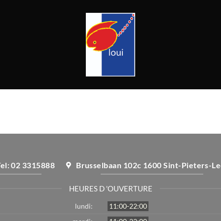
Tel: 02 3315888
Brusselbaan 102c 1600 Sint-Pieters-L
HEURES D 'OUVERTURE
lundi:
11:00-22:00