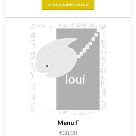
+1 AAN WINKELMAND
Menu F
€
38,00