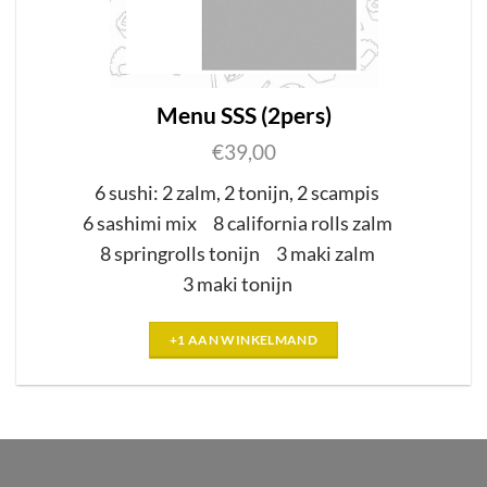
Menu SSS (2pers)
€
39,00
6 sushi:
2
zalm,
2
tonijn,
2
scampis
6
sashimi mix
8 california rolls
zalm
8
springrolls tonijn
3 maki
zalm
3 maki tonijn
+1 AAN WINKELMAND