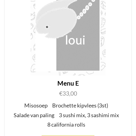
Menu E
€
33,00
M
i
sosoep
Brochette kipvlees
(3st)
Salade van paling
3 sushi mix
,
3
sashimi mix
8 california rolls