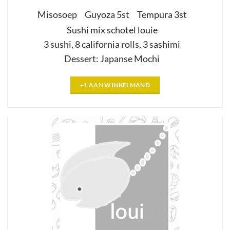
Misosoep
Guyoza
5st
Tempura 3st
Sushi mix schotel l
ouie
3 sushi
,
8 california rolls
,
3 sashimi
Dessert
:
Japanse Mochi
+1 AAN WINKELMAND