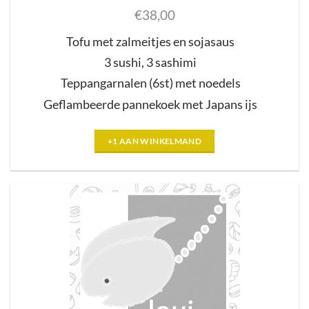
€
38,00
Tofu met zalmeitjes en
sojasaus
3 sushi
,
3
sash
i
m
i
Teppangarnalen
(6st)
met noedels
Geflambeerde pannekoek met Japans
ijs
+1 AAN WINKELMAND