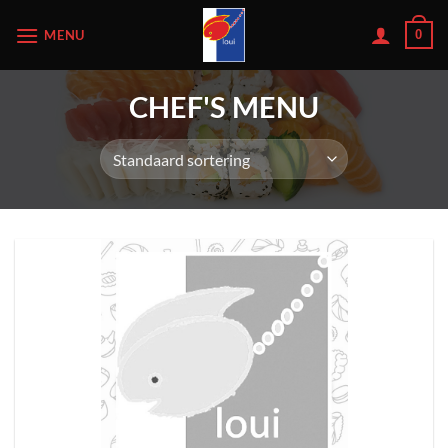
Ga
MENU
0
naar
inhoud
CHEF'S MENU