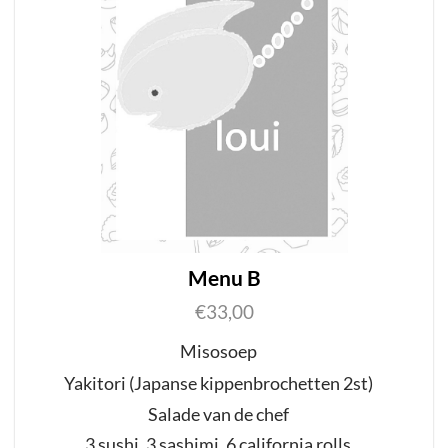
Menu B
€
33,00
Misosoep
Yakitori (Japanse kippenbrochetten 2st)
Salade van de chef
3 sushi
,
3 sashimi
,
6 california rolls