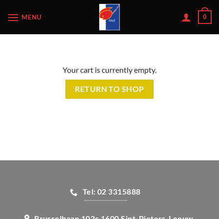
Skip
MENU
0
to
content
Your cart is currently empty.
RETURN TO SHOP
Tel: 02 3315888
Brusselbaan 102c 1600 Sint-Pieters-Leeuw