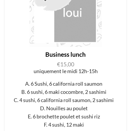
Business lunch
€
15,00
uniquement le midi 12h-15h
A
.
6
Sushi, 6
california
roll
saumon
B
.
6
sushi,
6 maki cocombre, 2 sashimi
C
.
4
sushi, 6 california
roll saumon, 2 sashimi
D
. Nouilles au poulet
E
.
6
brochette poulet
et
sushi riz
F
.
4
sushi,
12 maki