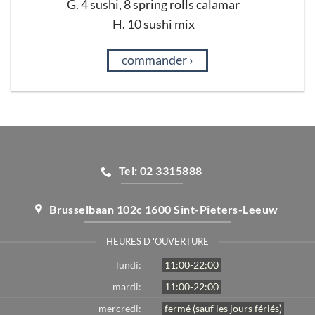
G
.
4
sushi,
8 spring
rolls calamar
H
.
10
sushi
mix
This
commander ›
product
has
multiple
variants.
The
options
Tel: 02 3315888
may
be
Brusselbaan 102c 1600 Sint-Pieters-Leeuw
chosen
on
HEURES D 'OUVERTURE
the
lundi:
11:00-22:00
product
mardi:
11:00-22:00
page
mercredi:
fermé (sauf les jours fériés)