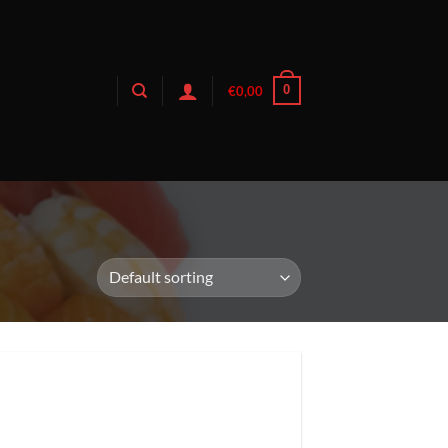
0
€
0,00