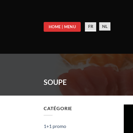
Skip
to
content
FR
NL
HOME | MENU
SOUPE
CATÉGORIE
1+1 promo