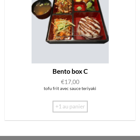
Bento box C
€
17,00
tofu frit avec sauce teriyaki
+1 au panier